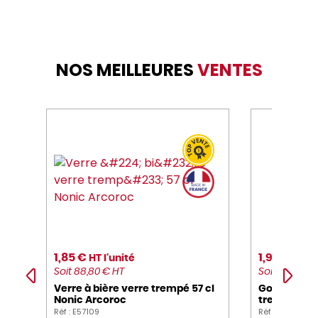
NOS MEILLEURES
VENTES
1,85 €
1,95 €
HT l'unité
HT l'
Soit 88,80 € HT
Soit 23,40 € 
Verre à bière verre trempé 57 cl
Gobelet fo
Nonic Arcoroc
trempé 35 c
Réf : E57109
Réf : E40129