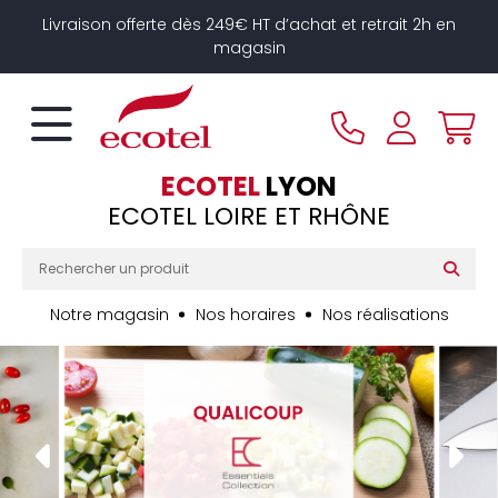
Panneau de gestion des cookies
Livraison offerte dès 249€ HT d’achat et retrait 2h en
magasin
ECOTEL
LYON
ECOTEL LOIRE ET RHÔNE
Notre magasin
Nos horaires
Nos réalisations