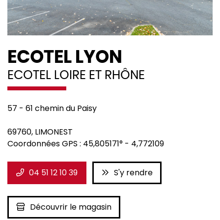
ECOTEL LYON
ECOTEL LOIRE ET RHÔNE
57 - 61 chemin du Paisy
69760
,
LIMONEST
Coordonnées GPS :
45,805171°
-
4,772109
04 51 12 10 39
S'y rendre
Découvrir le magasin