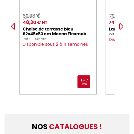
69,88 €
79,00 €
48,30 €
74,00 €
HT
HT
Chaise de terrasse bleu
Lampe led
Réf : E1045330
82x45x53 cm Monna Flexmob
Réf : E1032792
Disponible 
Disponible sous 2 à 4 semaines
NOS
CATALOGUES !