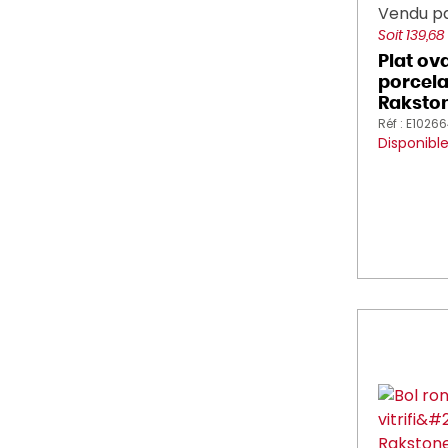
Vendu pa
Soit 139,68
Plat ov
porcelai
Rakston
Réf : E1026
Disponibl