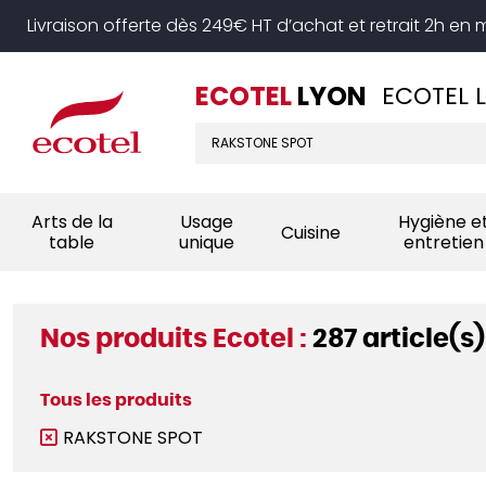
Panneau de gestion des cookies
Livraison offerte dès 249€ HT d’achat et retrait 2h en
ECOTEL
LYON
ECOTEL 
Arts de la
Usage
Hygiène e
Cuisine
table
unique
entretien
Nos produits Ecotel :
287 article(s)
Tous les produits
RAKSTONE SPOT