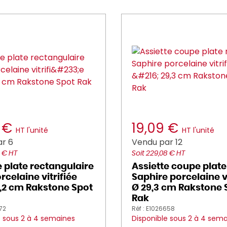
2 €
19,09 €
HT l'unité
HT l'unité
r 6
Vendu par 12
2 € HT
Soit 229,08 € HT
e plate rectangulaire
Assiette coupe plate
rcelaine vitrifiée
Saphire porcelaine vi
,2 cm Rakstone Spot
Ø 29,3 cm Rakstone 
Rak
572
Réf : E1026658
e sous 2 à 4 semaines
Disponible sous 2 à 4 sem