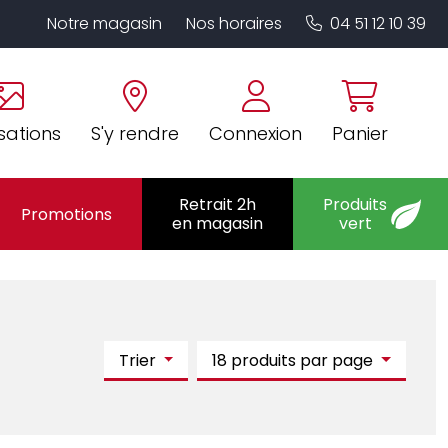
Notre magasin
Nos horaires
04 51 12 10 39
sations
S'y rendre
Connexion
Panier
Retrait 2h
Produits
Promotions
en magasin
vert
Trier
18 produits par page