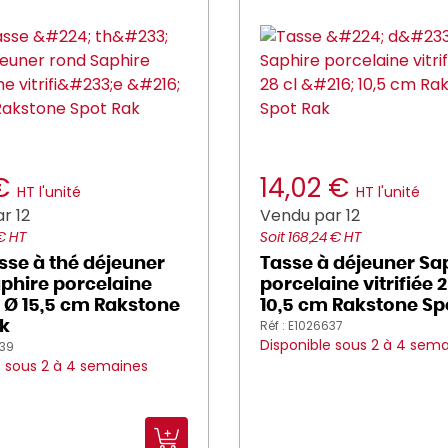
 €
14,02 €
HT l'unité
HT l'unité
r 12
Vendu par 12
 € HT
Soit 168,24 € HT
sse à thé déjeuner
Tasse à déjeuner Sa
phire porcelaine
porcelaine vitrifiée 2
ée Ø 15,5 cm Rakstone
10,5 cm Rakstone Sp
Réf : E1026637
k
Disponible sous 2 à 4 sem
639
e sous 2 à 4 semaines