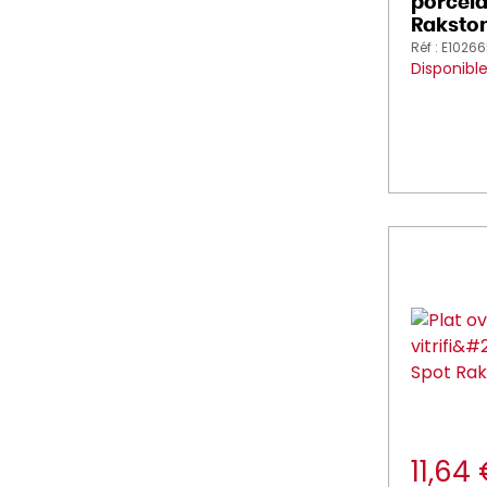
porcela
Rakston
Réf : E1026
Disponibl
11,64