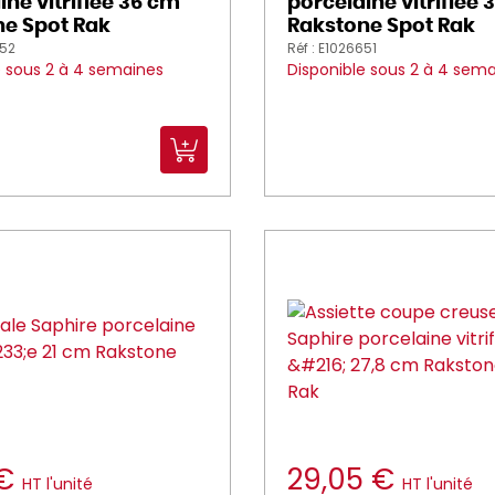
ine vitrifiée 36 cm
porcelaine vitrifiée 
e Spot Rak
Rakstone Spot Rak
652
Réf : E1026651
e sous 2 à 4 semaines
Disponible sous 2 à 4 sem
 €
29,05 €
HT l'unité
HT l'unité