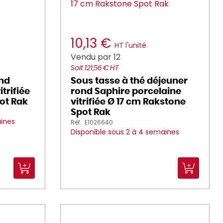
10,13 €
HT l'unité
Vendu par 12
Soit 121,56 € HT
ond
Sous tasse à thé déjeuner
trifiée
rond Saphire porcelaine
ot Rak
vitrifiée Ø 17 cm Rakstone
Spot Rak
aines
Réf : E1026640
Disponible sous 2 à 4 semaines