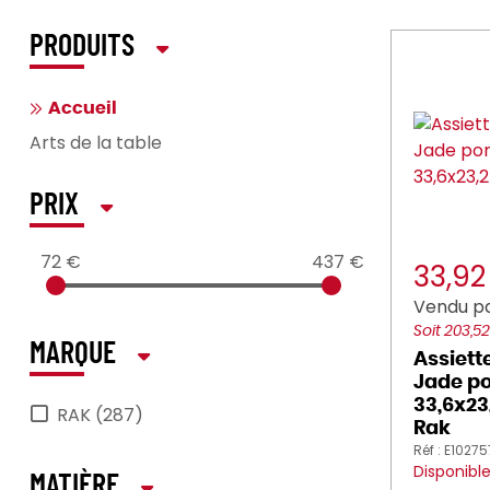
PRODUITS
Accueil
Arts de la table
PRIX
72 €
437 €
33,9
Vendu pa
Soit 203,5
MARQUE
Assiett
Jade po
33,6x23
RAK (287)
Rak
Réf : E1027
Disponibl
MATIÈRE