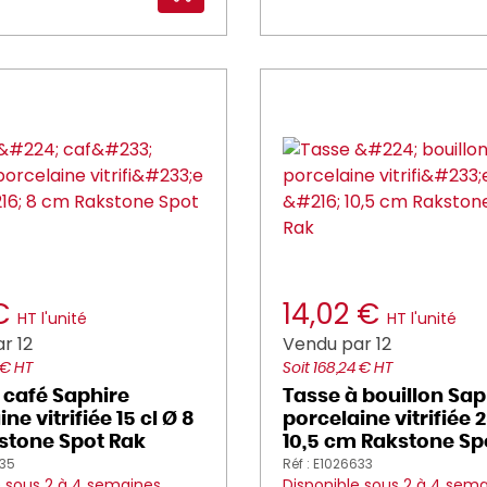
 €
14,02 €
HT l'unité
HT l'unité
r 12
Vendu par 12
 € HT
Soit 168,24 € HT
 café Saphire
Tasse à bouillon Sap
ne vitrifiée 15 cl Ø 8
porcelaine vitrifiée 2
stone Spot Rak
10,5 cm Rakstone Sp
635
Réf : E1026633
e sous 2 à 4 semaines
Disponible sous 2 à 4 sem