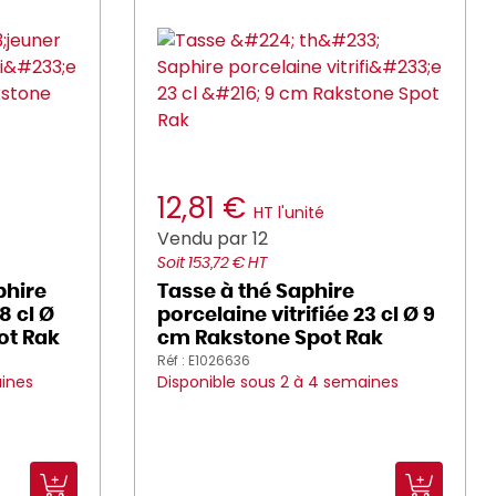
12,81 €
HT l'unité
Vendu par 12
Soit 153,72 € HT
phire
Tasse à thé Saphire
8 cl Ø
porcelaine vitrifiée 23 cl Ø 9
ot Rak
cm Rakstone Spot Rak
Réf : E1026636
aines
Disponible sous 2 à 4 semaines