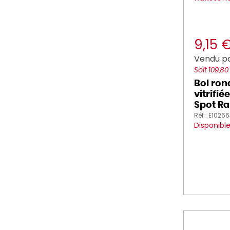
9,15 
Vendu pa
Soit 109,80
Bol ron
vitrifi
Spot Ra
Réf : E1026
Disponibl