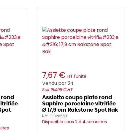
7,67 €
HT l'unité
Vendu par 24
Soit 184,08 € HT
 rond
Assiette coupe plate rond
trifiée
Saphire porcelaine vitrifiée
Spot
Ø 17,9 cm Rakstone Spot Rak
Réf : E1026653
Disponible sous 2 à 4 semaines
aines