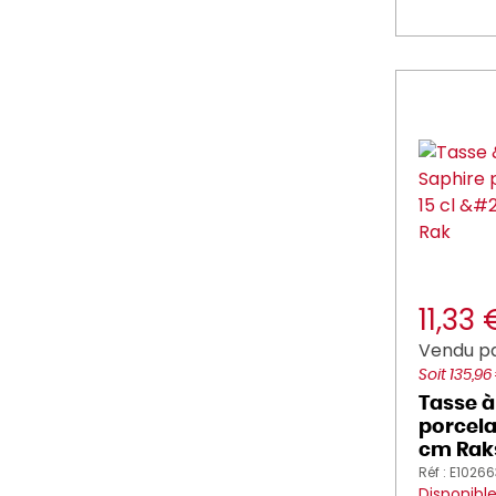
11,33
Vendu pa
Soit 135,96
Tasse à
porcelai
cm Rak
Réf : E1026
Disponibl