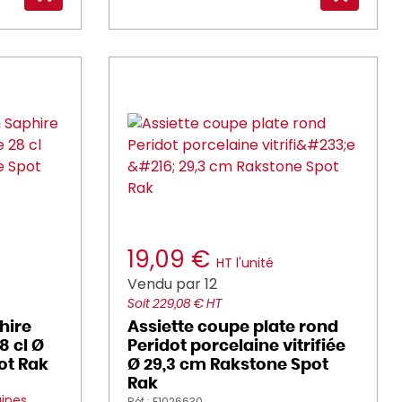
19,09 €
HT l'unité
Vendu par 12
Soit 229,08 € HT
hire
Assiette coupe plate rond
8 cl Ø
Peridot porcelaine vitrifiée
ot Rak
Ø 29,3 cm Rakstone Spot
Rak
aines
Réf : E1026630