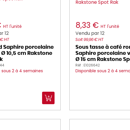
€
8,33 €
HT l'unité
HT l'unité
r 12
Vendu par 12
 € HT
Soit 99,96 € HT
d Saphire porcelaine
Sous tasse à café r
ée Ø 10,5 cm Rakstone
Saphire porcelaine vi
k
Ø 15 cm Rakstone Sp
644
Réf : E1026642
e sous 2 à 4 semaines
Disponible sous 2 à 4 sem