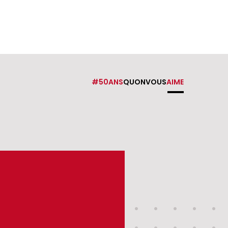
#50ANS
QUONVOUS
AIME