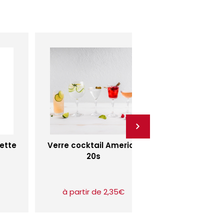
iette
Verre cocktail America
Verre à pied jaugé grappe
20s
30 cl V.ju
2,36 € HT 
à partir de 2,35€
Vendu p