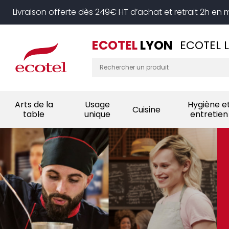
Panneau de gestion des cookies
Livraison offerte dès 249€ HT d’achat et retrait 2h en
ECOTEL
LYON
ECOTEL 
Arts de la
Usage
Hygiène e
Cuisine
table
unique
entretien