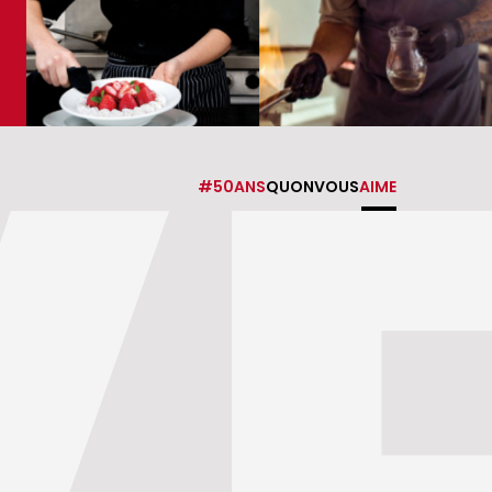
#50ANS
QUONVOUS
AIME