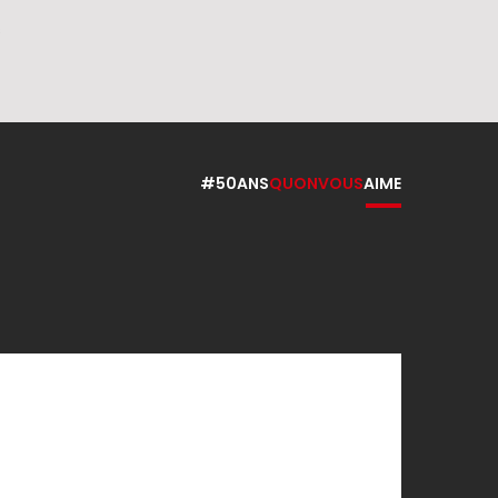
s
#50ANS
QUONVOUS
AIME